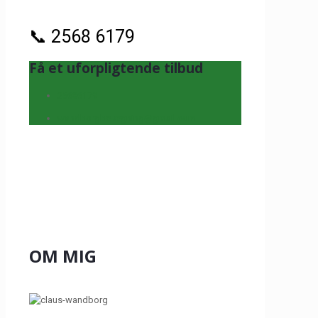
📞 2568 6179
Få et uforpligtende tilbud
25686179
wandborgbelægning@gmail.com
OM MIG