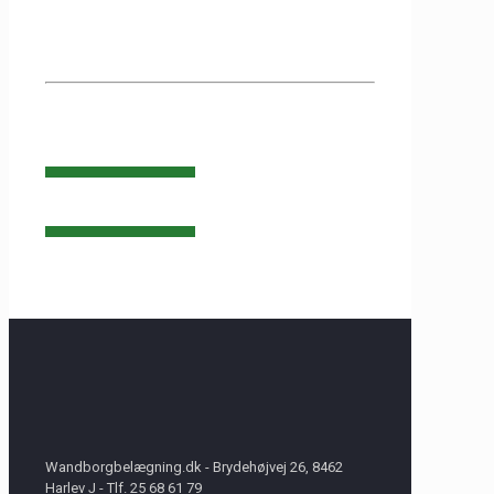
KONTAKT OS ALLEREDE I
DAG
25686179
Wandborgbelægning.dk - Brydehøjvej 26, 8462
Harlev J - Tlf. 25 68 61 79